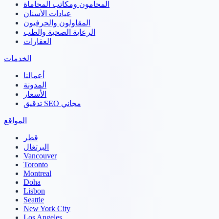
المحامون ومكاتب المحاماة
عيادات الأسنان
المقاولون والحرفيون
الرعاية الصحية والطب
العقارات
الخدمات
أعمالنا
المدونة
الأسعار
تدقيق SEO مجاني
المواقع
قطر
البرتغال
Vancouver
Toronto
Montreal
Doha
Lisbon
Seattle
New York City
Los Angeles