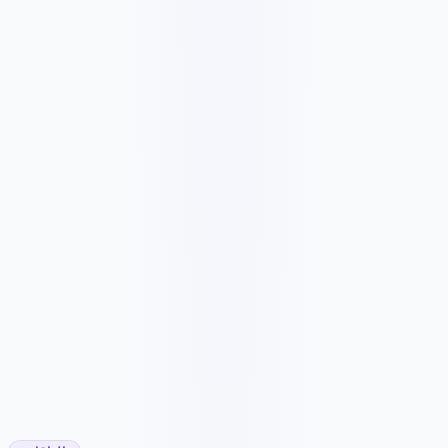
✓
Conversion and form checks
✓
Priority fixes and stronger support
✓
Month-to-month support
✓
Yearly option: pay 10 months, get 2 months free
2180 ر.ق
/شهر
21804 ر.ق
✓
WooCommerce/store update checks
✓
Checkout and payment monitoring
✓
Product/content support
✓
Priority issue response
✓
Security and backup checks
✓
Monthly ecommerce care report
✓
Yearly option: pay 10 months, get 2 months free