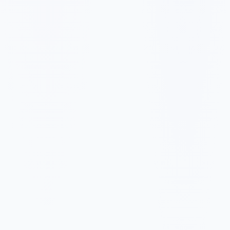
تعليقات وهاشتاغات
✓
تقويم محتوى أساسي
✓
2548 ر.ق
/شهر
25480 ر.ق
10 منشورات/شهر
✓
8 ريلز/شهر
✓
استراتيجية المحتوى
✓
تعليقات تفاعلية
✓
إدارة مجتمع أساسية
✓
تقرير تحليلات
✓