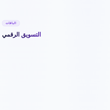
إعداد البيانات المنظمة
✓
خريطة موقع HTML
✓
مجموعة SMO كاملة
✓
دعم هاتف ودردشة أولوية
✓
الباقات
التسويق الرقمي
1092 ر.ق
/شهر
10920 ر.ق
8 منشورات/شهر
✓
4 ريلز/شهر
✓
تحسين الملف الشخصي
✓