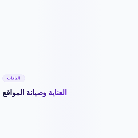
9096 ر.ق
/شهر
90964 ر.ق
✓
SEO, Google Ads, Meta Ads, and social media
✓
Content planning and campaign coordination
✓
Landing page/CRO improvement plan
✓
Review and reputation support
✓
Advanced tracking and reporting
✓
Monthly strategy call
✓
Ad spend billed separately
✓
6-month minimum for full-funnel growth
الباقات
العناية وصيانة المواقع