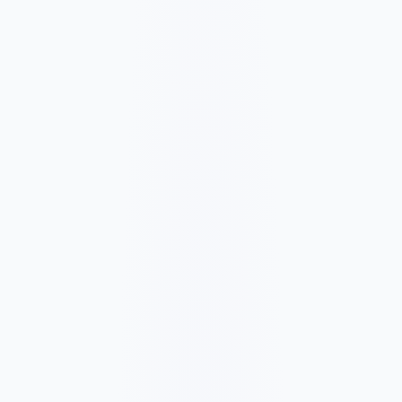
3272 ر.ق
/شهر
32724 ر.ق
✓
Local SEO basics
✓
Google Business Profile optimization
✓
1 Google Ads campaign management
✓
Basic Meta/social posting
✓
Conversion tracking setup
✓
Monthly performance report
✓
Ad spend billed separately
✓
6-month minimum for SEO, ads testing, and social
consistency