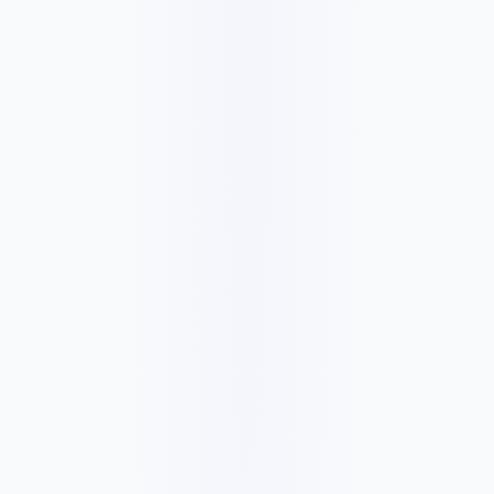
✓
Everything in Website Care Basic
✓
Priority email support
✓
Small content edits
✓
Performance optimization checks
✓
Google Analytics/Search Console check
✓
Month-to-month support
✓
Yearly option: pay 10 months, get 2 months free
1452 ر.ق
/شهر
14524 ر.ق
✓
Everything in Website Care Plus
✓
Monthly improvement time
✓
SEO health check