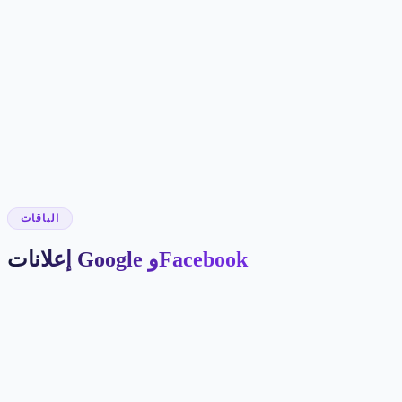
7280 ر.ق
/شهر
72800 ر.ق
15 منشور/شهر
✓
25 ريل/شهر
✓
نظام استراتيجي كامل
✓
بحث الاتجاهات
✓
إدارة كاملة للتفاعل
✓
تكامل مسار التحويل
✓
دعم أولوية
✓
الباقات
إعلانات Google وFacebook