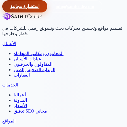
info@saintcode.com
استشارة مجانية
تصميم مواقع وتحسين محركات بحث وتسويق رقمي للشركات في
قطر وخارجها.
الأعمال
المحامون ومكاتب المحاماة
عيادات الأسنان
المقاولون والحرفيون
الرعاية الصحية والطب
العقارات
الخدمات
أعمالنا
المدونة
الأسعار
تدقيق SEO مجاني
المواقع