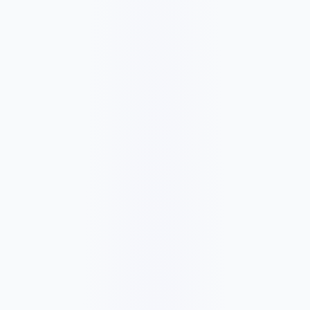
5456 ر.ق
/شهر
54564 ر.ق
✓
SEO Advanced foundation
✓
Google Ads + Meta Ads management
✓
Social content and posting
✓
Google Business Profile management
✓
Conversion tracking and monthly strategy
✓
Landing page improvement recommendations
✓
Ad spend billed separately
✓
6-month minimum for compounding growth and
optimization