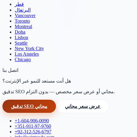
قطر
البرتغال
Vancouver
Toronto
Montreal
Doha
Lisbon
Seattle
New York City
Los Angeles
Chicago
اتصل بنا
هل أنت مستعد للنمو عبر الإنترنت؟
تدقيق SEO مجاني أو عرض سعر مخصص — بدون التزام.
عرض سعر مجاني
تدقيق SEO مجاني
+1-604-906-0090
+351-911-97-9760
+92-312-526-6797