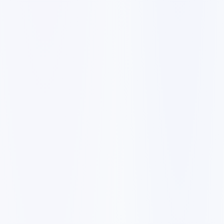
2544 ر.ق
/شهر
25444 ر.ق
5 كلمات مفتاحية
✓
إعداد Google My Business
✓
بناء روابط خارجية
✓
إنشاء ونشر مدونة
✓
أنشطة SMO
✓
دعم هاتف ودردشة
✓