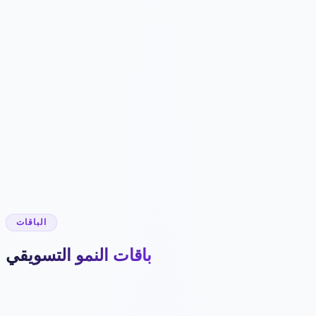
5456 ر.ق
/شهر
54564 ر.ق
✓
Google Ads + Meta (Facebook/Instagram)
حملات مسار كامل
✓
دعم صفحات الهبوط
✓
إنفاق إعلاني 10,000+ دولار
✓
تحسين يومي + تتبع ROAS
✓
استراتيجي إعلانات مخصص
✓
الباقات
باقات النمو التسويقي