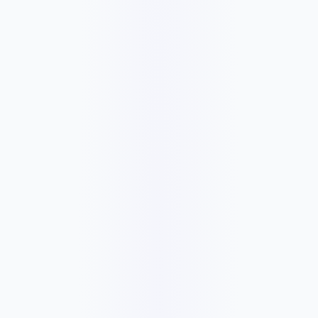
360 ر.ق
/شهر
3604 ر.ق
✓
Core/plugin/theme update checks
✓
Monthly backups
✓
Uptime and security checks
✓
Basic speed check
✓
Monthly care report
✓
Month-to-month support
✓
Yearly option: pay 10 months, get 2 months free
724 ر.ق
/شهر
7244 ر.ق