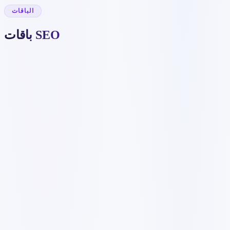
الباقات
باقات SEO
1452 ر.ق
/شهر
14524 ر.ق
3 كلمات مفتاحية
✓
تحسين على الصفحة
✓
إعداد Google Analytics
✓
خريطة موقع XML
✓
تقرير ترتيب شهري
✓