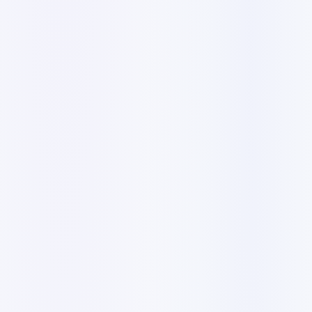
3090 ر.ق
7–10 صفحات
✓
تطوير WordPress مخصص
✓
تصميم ديناميكي تفاعلي
✓
8 صور جاهزة
✓
5 عناوين بريد احترافية
✓
متوافق مع الجوال
✓
مدير مشروع مخصص
✓