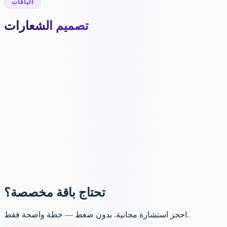
الباقات
تصميم الشعارات
546 ر.ق
5 مفاهيم شعار مخصصة
✓
مصممان
✓
تسليم خلال 48–72 ساعة
✓
ملفات نهائية JPG وPNG
✓
تحتاج باقة مخصصة؟
احجز استشارة مجانية. بدون ضغط — خطة واضحة فقط.