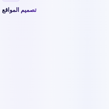
تصميم المواقع
1816 ر.ق
حتى 5 صفحات
✓
تصميم متجاوب مع الجوال
✓
نظام إدارة المحتوى
✓
3 تصاميم بانر
✓
مراجعات غير محدودة
✓
مدير مشروع مخصص
✓
ضمان رضا 100%
✓