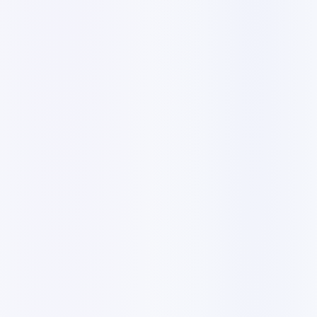
4546 ر.ق
15 صفحة
✓
WordPress أو PHP مخصص
✓
بانرات متحركة تفاعلية
✓
10 تصاميم بانر
✓
فريق تصميم حائز على جوائز
✓
نشر كامل
✓
9460 ر.ق
أكثر من 20 صفحة
✓
نماذج ديناميكية مخصصة
✓
منطقة اشتراك النشرة
✓
تكامل الشبكات الاجتماعية
✓
قسم المدونة والأخبار
✓
مدير مشروع مخصص
✓