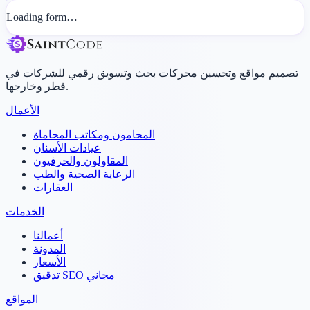
Loading form…
تصميم مواقع وتحسين محركات بحث وتسويق رقمي للشركات في
قطر وخارجها.
الأعمال
المحامون ومكاتب المحاماة
عيادات الأسنان
المقاولون والحرفيون
الرعاية الصحية والطب
العقارات
الخدمات
أعمالنا
المدونة
الأسعار
تدقيق SEO مجاني
المواقع