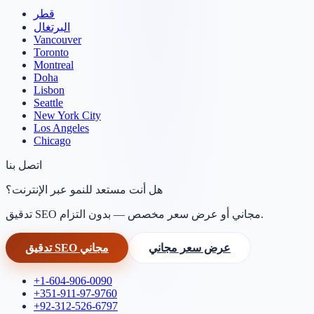
قطر
البرتغال
Vancouver
Toronto
Montreal
Doha
Lisbon
Seattle
New York City
Los Angeles
Chicago
اتصل بنا
هل أنت مستعد للنمو عبر الإنترنت؟
تدقيق SEO مجاني أو عرض سعر مخصص — بدون التزام.
عرض سعر مجاني
تدقيق SEO مجاني
+1-604-906-0090
+351-911-97-9760
+92-312-526-6797