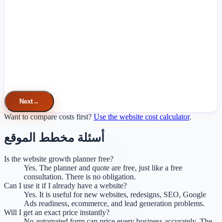
1 landing page
Up to 5 pages
7-10 pages
15 pages
20+ pages
What business basics do you already have?
No —
I already have a domain
No —
I already have hosting
Yes —
I need business email
No —
I already have a logo
How many business email users?
Next
→
Want to compare costs first?
Use the website cost calculator
.
أسئلة مخطط الموقع
Is the website growth planner free?
Yes. The planner and quote are free, just like a free
consultation. There is no obligation.
Can I use it if I already have a website?
Yes. It is useful for new websites, redesigns, SEO, Google
Ads readiness, ecommerce, and lead generation problems.
Will I get an exact price instantly?
No automated form can price every business accurately. The