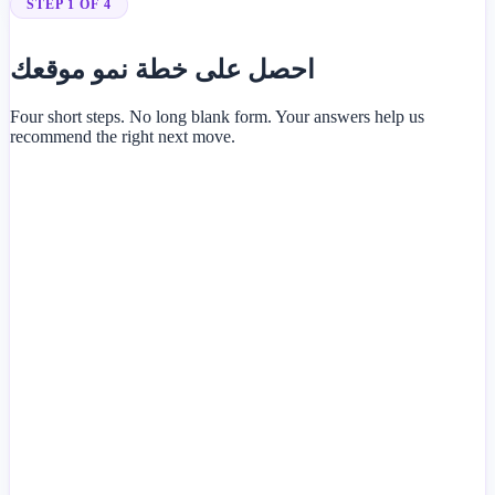
STEP 1 OF 4
احصل على خطة نمو موقعك
Four short steps. No long blank form. Your answers help us
recommend the right next move.
Business type or industry
City or target market
Business name
Current website URL (optional)
How large should the website be?