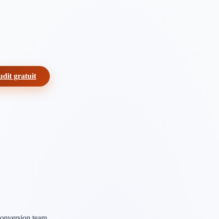
dit gratuit
onversion team.