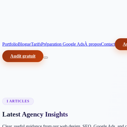
Portfolio
Blogue
Tarifs
Préparation Google Ads
À propos
Contact
Au
Audit gratuit
1 ARTICLES
Latest Agency Insights
Clear, useful guidance from our web design, SEO, Google Ads, and c