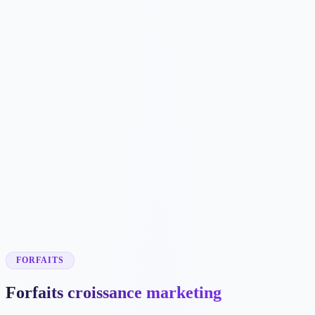
✓
Tableau de bord avancé
C$2039
/mois
C$20386
✓
Google Ads + Meta (Facebook/Instagram)
✓
Campagnes entonnoir complet
✓
Support pages d'atterrissage
✓
Budget publicitaire 10 000 $+
✓
Optimisation quotidienne + suivi ROAS
✓
Stratège publicitaire dédié
FORFAITS
Forfaits croissance marketing