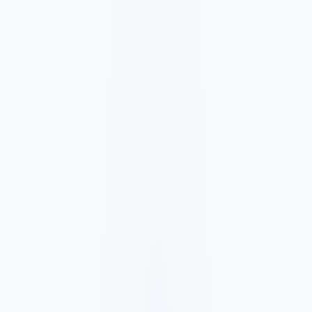
C$2039
/mois
C$20386
✓
SEO Advanced foundation
✓
Google Ads + Meta Ads management
✓
Social content and posting
✓
Google Business Profile management
✓
Conversion tracking and monthly strategy
✓
Landing page improvement recommendations
✓
Ad spend billed separately
✓
6-month minimum for compounding growth and
optimization