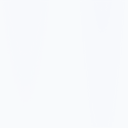
✓
8 posts/mois
✓
4 reels/mois
✓
Optimisation du profil
✓
Légendes et hashtags
✓
Calendrier de contenu de base
C$952
/mois
C$9520
✓
10 posts/mois
✓
8 reels/mois
✓
Stratégie de contenu
✓
Légendes engageantes
✓
Gestion communauté de base
✓
Rapport analytics