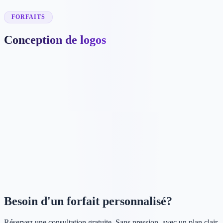
✓
Yearly option: pay 10 months, get 2 months free
FORFAITS
Conception de logos
C$204
✓
5 concepts de logo personnalisés
✓
2 designers
✓
Livraison en 48–72 heures
✓
Fichiers finaux JPG et PNG
Besoin d'un forfait personnalisé?
Réservez une consultation gratuite. Sans pression, avec un plan clair.