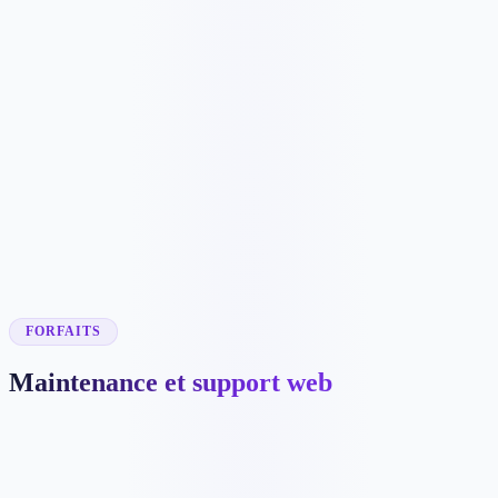
C$3399
/mois
C$33986
✓
SEO, Google Ads, Meta Ads, and social media
✓
Content planning and campaign coordination
✓
Landing page/CRO improvement plan
✓
Review and reputation support
✓
Advanced tracking and reporting
✓
Monthly strategy call
✓
Ad spend billed separately
✓
6-month minimum for full-funnel growth
FORFAITS
Maintenance et support web