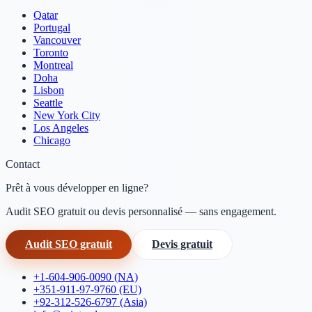
Qatar
Portugal
Vancouver
Toronto
Montreal
Doha
Lisbon
Seattle
New York City
Los Angeles
Chicago
Contact
Prêt à vous développer en ligne?
Audit SEO gratuit ou devis personnalisé — sans engagement.
Audit SEO gratuit
Devis gratuit
+1-604-906-0090 (NA)
+351-911-97-9760 (EU)
+92-312-526-6797 (Asia)