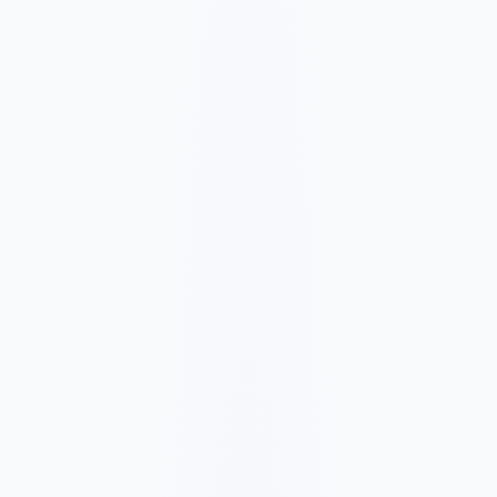
C$1223
/mois
C$12226
✓
Local SEO basics
✓
Google Business Profile optimization
✓
1 Google Ads campaign management
✓
Basic Meta/social posting
✓
Conversion tracking setup
✓
Monthly performance report
✓
Ad spend billed separately
✓
6-month minimum for SEO, ads testing, and social
consistency