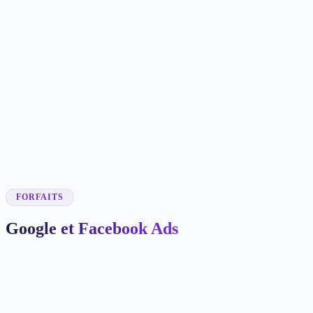
C$2720
/mois
C$27200
✓
15 posts/mois
✓
25 reels/mois
✓
Système stratégique complet
✓
Recherche de tendances
✓
Gestion complète de l'engagement
✓
Intégration funnel
✓
Support prioritaire
FORFAITS
Google et Facebook Ads