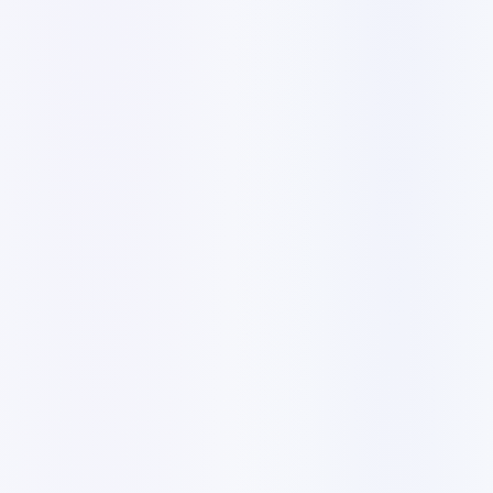
C$1699
✓
15 pages
✓
WordPress ou PHP personnalisé
✓
Bannières coulissantes interactives
✓
10 designs de bannières
✓
Équipe design primée
✓
Déploiement complet
C$3535
✓
20+ pages