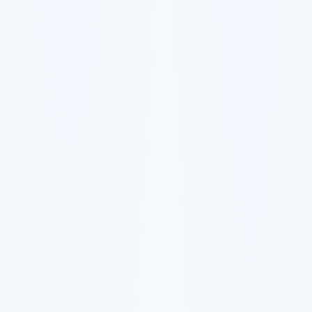
C$1359
/mois
C$13586
✓
10 mots-clés
✓
Analyse de backlinks
✓
Soumissions PPT
✓
Marketing Pinterest
✓
Rapport analytique mensuel
C$2447
/mois