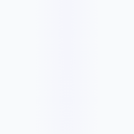
C$271
/mois
C$2706
✓
Everything in Website Care Basic
✓
Priority email support
✓
Small content edits
✓
Performance optimization checks
✓
Google Analytics/Search Console check
✓
Month-to-month support
✓
Yearly option: pay 10 months, get 2 months free
C$543
/mois
C$5426
✓
Everything in Website Care Plus