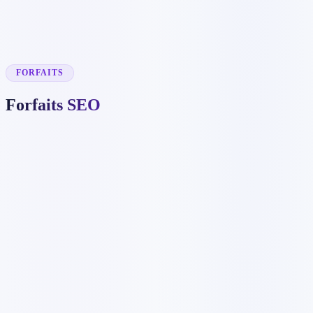
✓
Formulaires dynamiques personnalisés
✓
Zone d'inscription newsletter
✓
Intégration réseaux sociaux
✓
Section blog et actualités
✓
Chef de projet dédié
FORFAITS
Forfaits SEO
C$543
/mois
C$5426
✓
3 mots-clés
✓
Optimisation on-page
✓
Configuration Google Analytics