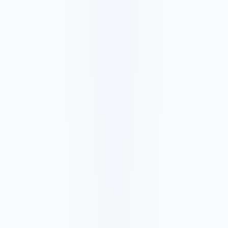
✓
Monthly improvement time
✓
SEO health check
✓
Conversion and form checks
✓
Priority fixes and stronger support
✓
Month-to-month support
✓
Yearly option: pay 10 months, get 2 months free
C$815
/mois
C$8146
✓
WooCommerce/store update checks
✓
Checkout and payment monitoring
✓
Product/content support
✓
Priority issue response
✓
Security and backup checks
✓
Monthly ecommerce care report