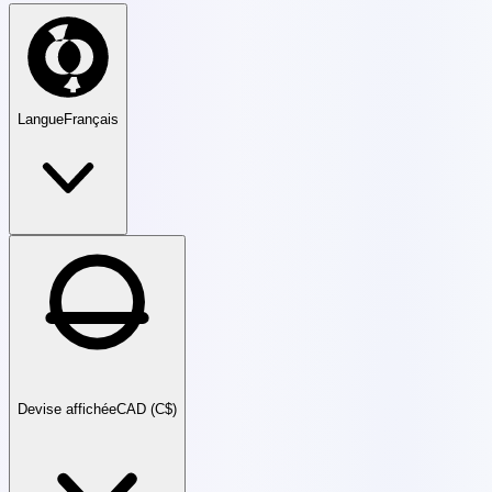
Langue
Français
Devise affichée
CAD (C$)