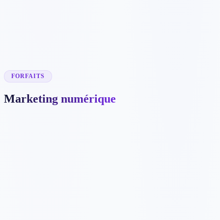
C$24466
✓
15 mots-clés
✓
Configuration données structurées
✓
Plan de site HTML
✓
Suite SMO complète
✓
Support téléphone et chat prioritaire
FORFAITS
Marketing numérique
C$408
/mois
C$4080