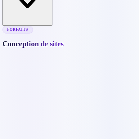
FORFAITS
Conception de sites
C$679
✓
Jusqu'à 5 pages
✓
Design responsive mobile
✓
Système de gestion de contenu
✓
3 bannières personnalisées
✓
Révisions illimitées