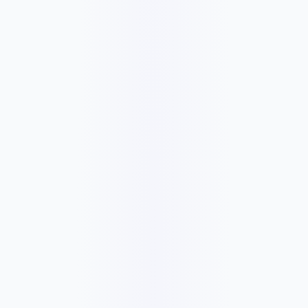
C$135
/mois
C$1346
✓
Core/plugin/theme update checks
✓
Monthly backups
✓
Uptime and security checks
✓
Basic speed check
✓
Monthly care report
✓
Month-to-month support
✓
Yearly option: pay 10 months, get 2 months free