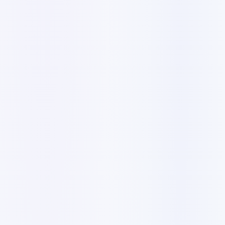
✓
Chef de projet dédié
✓
Garantie satisfaction 100%
C$1155
✓
7 à 10 pages
✓
Développement WordPress personnalisé
✓
Design dynamique interactif
✓
8 images stock
✓
5 adresses email professionnelles
✓
Responsive mobile
✓
Chef de projet dédié