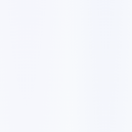
✓
Plan de site XML
✓
Rapport de classement mensuel
C$951
/mois
C$9506
✓
5 mots-clés
✓
Configuration Google My Business
✓
Link building off-page
✓
Création et publication de blog
✓
Activités SMO
✓
Support téléphone et chat