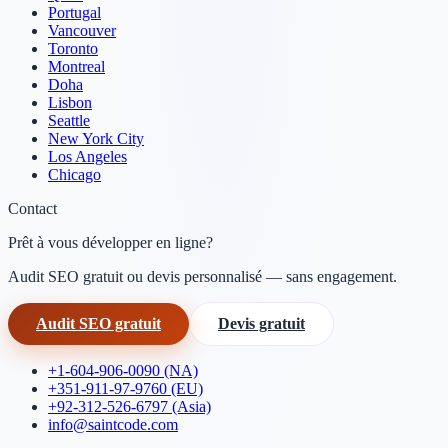
Portugal
Vancouver
Toronto
Montreal
Doha
Lisbon
Seattle
New York City
Los Angeles
Chicago
Contact
Prêt à vous développer en ligne?
Audit SEO gratuit ou devis personnalisé — sans engagement.
Audit SEO gratuit
Devis gratuit
+1-604-906-0090 (NA)
+351-911-97-9760 (EU)
+92-312-526-6797 (Asia)
info@saintcode.com