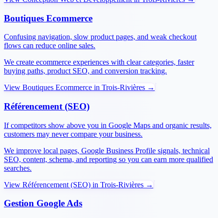
Boutiques Ecommerce
Confusing navigation, slow product pages, and weak checkout
flows can reduce online sales.
We create ecommerce experiences with clear categories, faster
buying paths, product SEO, and conversion tracking.
View
Boutiques Ecommerce
in
Trois-Rivières
→
Référencement (SEO)
If competitors show above you in Google Maps and organic results,
customers may never compare your business.
We improve local pages, Google Business Profile signals, technical
SEO, content, schema, and reporting so you can earn more qualified
searches.
View
Référencement (SEO)
in
Trois-Rivières
→
Gestion Google Ads