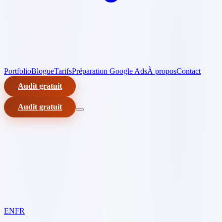
Portfolio
Blogue
Tarifs
Préparation Google Ads
À propos
Contact
Audit gratuit
Audit gratuit
EN
FR