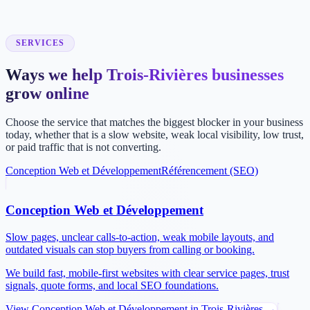
SERVICES
Ways we help Trois-Rivières businesses
grow online
Choose the service that matches the biggest blocker in your business
today, whether that is a slow website, weak local visibility, low trust,
or paid traffic that is not converting.
Conception Web et Développement
Référencement (SEO)
Conception Web et Développement
Slow pages, unclear calls-to-action, weak mobile layouts, and
outdated visuals can stop buyers from calling or booking.
We build fast, mobile-first websites with clear service pages, trust
signals, quote forms, and local SEO foundations.
View
Conception Web et Développement
in
Trois-Rivières
→