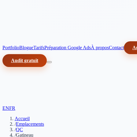
Portfolio
Blogue
Tarifs
Préparation Google Ads
À propos
Contact
Au
Audit gratuit
EN
FR
Accueil
/
Emplacements
/
QC
/
Gatineau