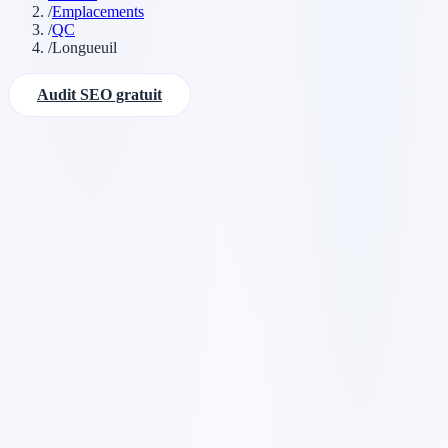
/
Emplacements
/
QC
/
Longueuil
Audit SEO gratuit