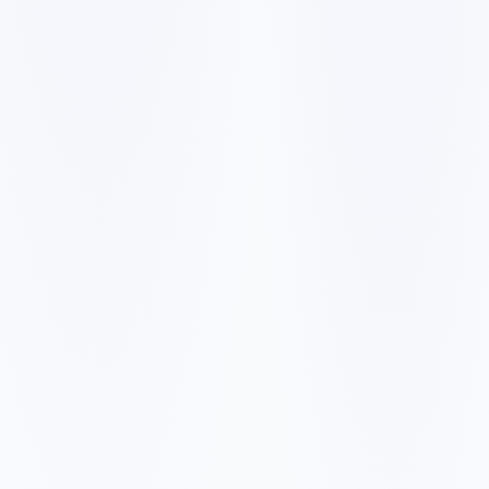
✓
✓
✓
✓