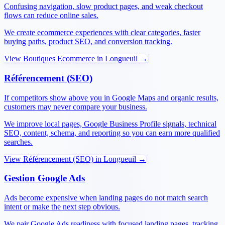
Confusing navigation, slow product pages, and weak checkout
flows can reduce online sales.
We create ecommerce experiences with clear categories, faster
buying paths, product SEO, and conversion tracking.
View
Boutiques Ecommerce
in
Longueuil
→
Référencement (SEO)
If competitors show above you in Google Maps and organic results,
customers may never compare your business.
We improve local pages, Google Business Profile signals, technical
SEO, content, schema, and reporting so you can earn more qualified
searches.
View
Référencement (SEO)
in
Longueuil
→
Gestion Google Ads
Ads become expensive when landing pages do not match search
intent or make the next step obvious.
We pair Google Ads readiness with focused landing pages, tracking,