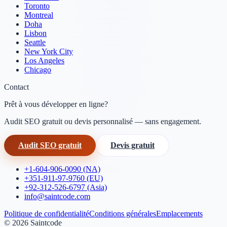
Toronto
Montreal
Doha
Lisbon
Seattle
New York City
Los Angeles
Chicago
Contact
Prêt à vous développer en ligne?
Audit SEO gratuit ou devis personnalisé — sans engagement.
Audit SEO gratuit
Devis gratuit
+1-604-906-0090 (NA)
+351-911-97-9760 (EU)
+92-312-526-6797 (Asia)
info@saintcode.com
Politique de confidentialité
Conditions générales
Emplacements
©
2026
Saintcode